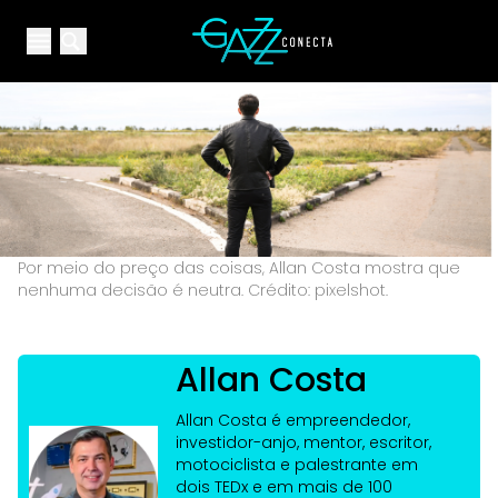
Your Company
Open main menu
Open main menu
Por meio do preço das coisas, Allan Costa mostra que
nenhuma decisão é neutra. Crédito: pixelshot.
Allan Costa
Allan Costa é empreendedor,
investidor-anjo, mentor, escritor,
motociclista e palestrante em
dois TEDx e em mais de 100