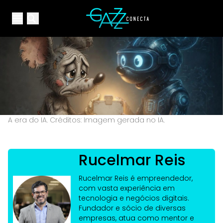
Your Company
Open main menu
Open main menu
A era do IA. Créditos: Imagem gerada no IA.
Rucelmar Reis
Rucelmar Reis é empreendedor,
com vasta experiência em
tecnologia e negócios digitais.
Fundador e sócio de diversas
empresas, atua como mentor e