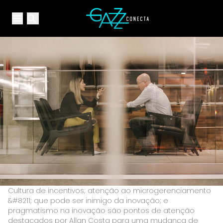
Your Company
Open main menu
Open main menu
Cultura de incentivos; atenção ao microgerenciamento
&#8211; que pode ser inimigo da inovação; e
pragmatismo na inovação são pontos de atenção
destacados por Allan Costa para uma mudança de