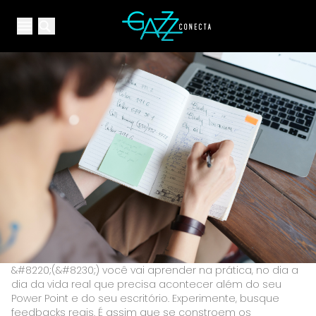
Your Company
Open main menu
Open main menu
&#8220;(&#8230;) você vai aprender na prática, no dia a
dia da vida real que precisa acontecer além do seu
Power Point e do seu escritório. Experimente, busque
feedbacks reais. É assim que se constroem os