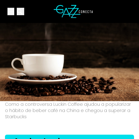
Your Company
Open main menu
Open main menu
Como a controversa Luckin Coffee ajudou a popularizar
o hábito de beber café na China e chegou a superar a
Starbucks