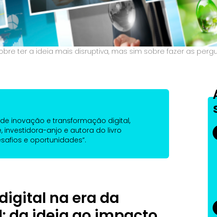
bre ter a ideia mais disruptiva, mas sim sobre fazer as per
a de inovação e transformação digital,
, investidora-anjo e autora do livro
esafios e oportunidades”.
gital na era da
al: da ideia ao impacto