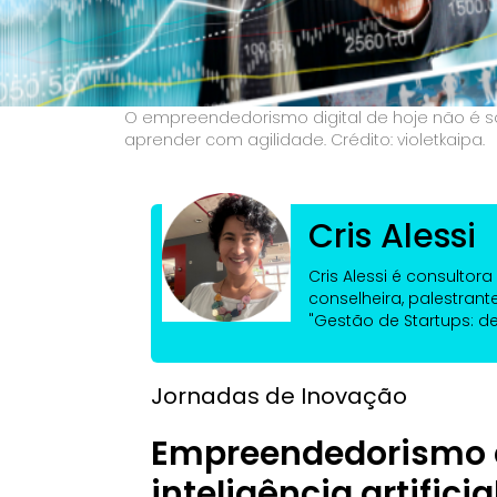
O empreendedorismo digital de hoje não é so
aprender com agilidade. Crédito: violetkaipa.
Cris Alessi
Cris Alessi é consultor
conselheira, palestrante
"Gestão de Startups: d
Jornadas de Inovação
Empreendedorismo di
inteligência artifici