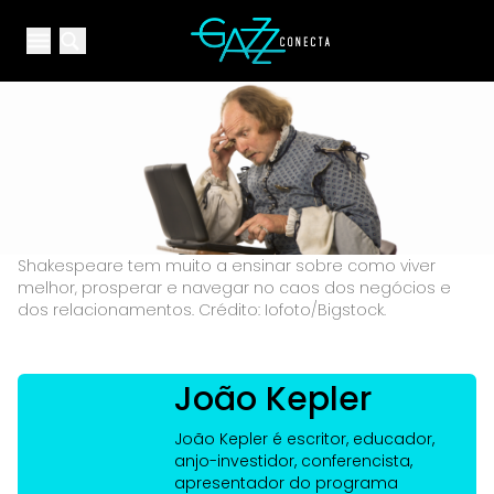
Your Company
Open main menu
Open main menu
Shakespeare tem muito a ensinar sobre como viver
melhor, prosperar e navegar no caos dos negócios e
dos relacionamentos. Crédito: Iofoto/Bigstock.
João Kepler
João Kepler é escritor, educador,
anjo-investidor, conferencista,
apresentador do programa