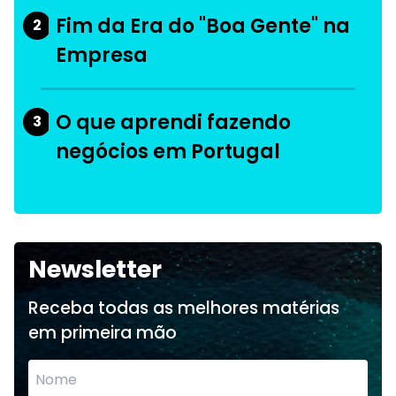
Fim da Era do "Boa Gente" na
2
Empresa
O que aprendi fazendo
3
negócios em Portugal
Newsletter
Receba todas as melhores matérias
em primeira mão