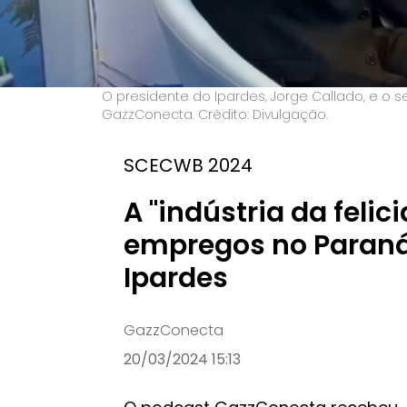
O presidente do Ipardes, Jorge Callado, e o s
GazzConecta. Crédito: Divulgação.
SCECWB 2024
A "indústria da felic
empregos no Paraná,
Ipardes
GazzConecta
20/03/2024 15:13