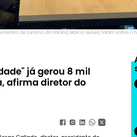
ecretário de turismo do Paraná, Marcio Nunes, falam sobre o 
idade" já gerou 8 mil
 afirma diretor do