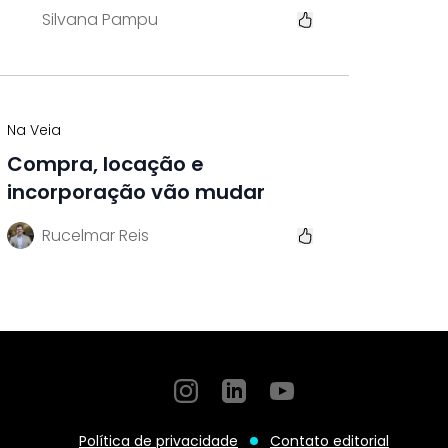
Silvana Pampu
Na Veia
Compra, locação e
incorporação vão mudar
Rucelmar Reis
Instagram
GitHub
GitHub
Política de privacidade
Contato editorial