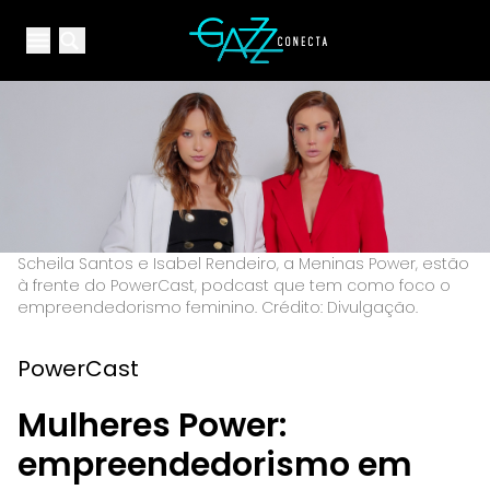
Your Company
Open main menu
Open main menu
Scheila Santos e Isabel Rendeiro, a Meninas Power, estão
à frente do PowerCast, podcast que tem como foco o
empreendedorismo feminino. Crédito: Divulgação.
PowerCast
Mulheres Power:
empreendedorismo em