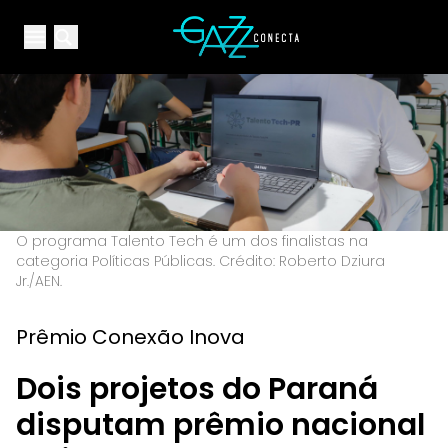
Your Company
Open main menu
Open main menu
O programa Talento Tech é um dos finalistas na
categoria Políticas Públicas. Crédito: Roberto Dziura
Jr./AEN.
Prêmio Conexão Inova
Dois projetos do Paraná
disputam prêmio nacional