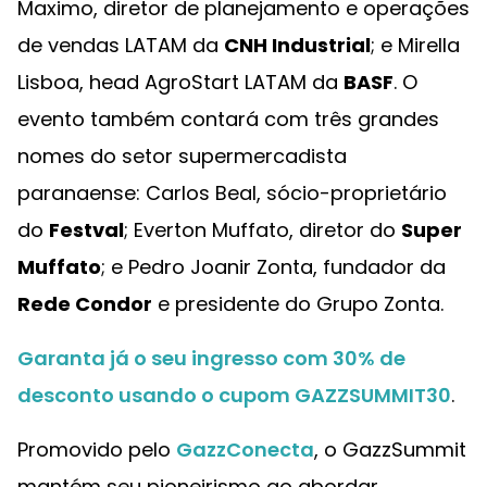
Maximo, diretor de planejamento e operações
de vendas LATAM da
CNH Industrial
; e Mirella
Lisboa, head AgroStart LATAM da
BASF
. O
evento também contará com três grandes
nomes do setor supermercadista
paranaense: Carlos Beal, sócio-proprietário
do
Festval
; Everton Muffato, diretor do
Super
Muffato
; e Pedro Joanir Zonta, fundador da
Rede Condor
e presidente do Grupo Zonta.
Garanta já o seu ingresso com 30% de
desconto usando o cupom GAZZSUMMIT30
.
Promovido pelo
GazzConecta
, o GazzSummit
mantém seu pioneirismo ao abordar,