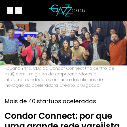
Your Company
Open main menu
Open main menu
Kauana Yrina, CEO da Condor Connect (no centro, de
azul), com um grupo de empreendedores e
intraempreendedores em uma das oficinas de
inovação da aceleradora. Crédito: Divulgação.
Mais de 40 startups aceleradas
Condor Connect: por que
uma grande rede varejista