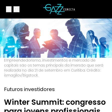
Your Company
Open main menu
Open main menu
Empreendedorismo, investimentos e mercado de
capitais são os temas principais da imersão que será
realizada no dia 21 de setembro em Curitiba. Crédito:
ismagilov/Bigstock.
Futuros investidores
Winter Summit: congresso
para jovens profissionais