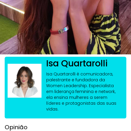
Vencedora do BBB 21 tem lições de liderança para dar
Isa Quartarolli
Isa Quartarolli é comunicadora,
palestrante e fundadora da
Women Leadership. Especialista
em liderança feminina e network,
ela ensina mulheres a serem
líderes e protagonistas das suas
vidas.
Opinião