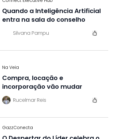
Connect Executive Hub
Quando a Inteligência Artificial
entra na sala do conselho
Silvana Pampu
Na Veia
Compra, locação e
incorporação vão mudar
Rucelmar Reis
GazzConecta
O Despertar do Líder celebra o