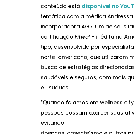
conteúdo está
disponível no You
temática com a médica Andressa G
incorporadora AG7. Um de seus l
certificação
Fitwel
– inédita na Am
tipo, desenvolvida por especialis
norte-americano, que utilizaram ma
busca de estratégias direcionadas
saudáveis e seguros, com mais qu
e usuários.
“Quando falamos em wellness city
pessoas possam exercer suas ativ
evitando
doenças, absenteísmo e outros p