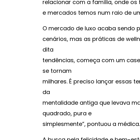
relacionar com a família, onde os f
e mercados temos num raio de um 
O mercado de luxo acaba sendo pi
cenários, mas as práticas de welln
dita
tendências, começa com um case n
se tornam
milhares. É preciso lançar essas t
da
mentalidade antiga que levava m
quadrado, pura e
simplesmente”, pontuou a médica.
A busca pela felicidade e bem-es