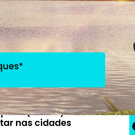
ques*
 pode (e deve)
tar nas cidades