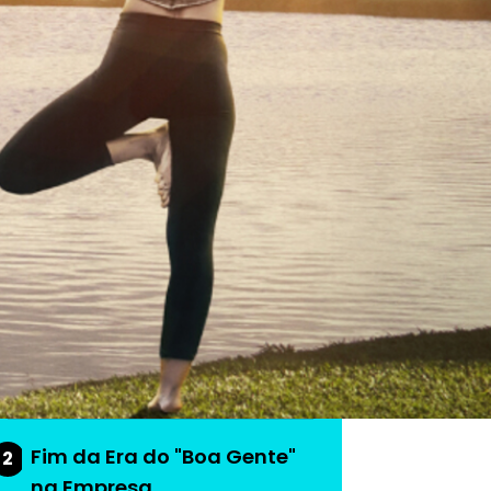
As mais lidas da
semana
Do produto ao ecossistema:
1
como empresas estão
criando vantagem
competitiva
Fim da Era do "Boa Gente"
2
na Empresa