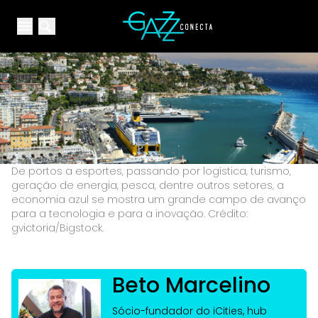
Your Company
Open main menu
Open main menu
De portos a esportes, passando por logística, turismo,
geração de energia, pesca, dentre outros setores, a
economia azul se mostra um grande campo de avanço
para a tecnologia e para a inovação. Crédito:
gvictoria/Bigstock.
Beto Marcelino
Sócio-fundador do iCities, hub