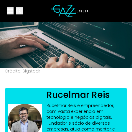
Your Company
Open main menu
Open main menu
Crédito: Bigstock
Rucelmar Reis
Rucelmar Reis é empreendedor,
com vasta experiência em
tecnologia e negócios digitais.
Fundador e sócio de diversas
empresas, atua como mentor e