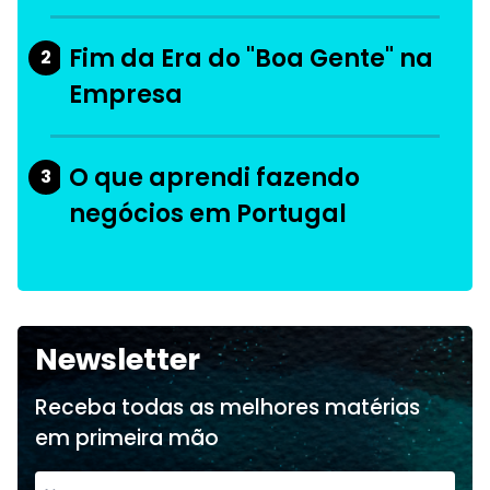
Fim da Era do "Boa Gente" na
2
Empresa
O que aprendi fazendo
3
negócios em Portugal
Newsletter
Receba todas as melhores matérias
em primeira mão