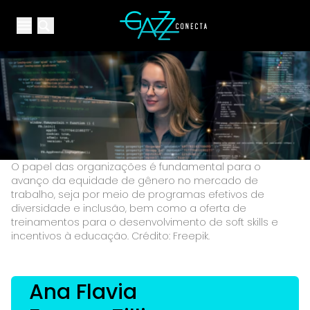
Your Company
Open main menu
Open main menu
O papel das organizações é fundamental para o
avanço da equidade de gênero no mercado de
trabalho, seja por meio de programas efetivos de
diversidade e inclusão, bem como a oferta de
treinamentos para o desenvolvimento de soft skills e
incentivos à educação. Crédito: Freepik.
Ana Flavia