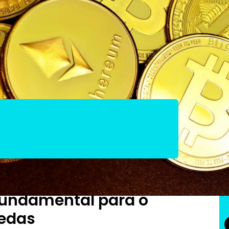
o das criptomoedas
undamental para o
oedas