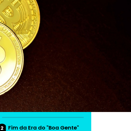
As mais lidas da
semana
Do produto ao ecossistema:
1
como empresas estão
criando vantagem
competitiva
Fim da Era do "Boa Gente"
2