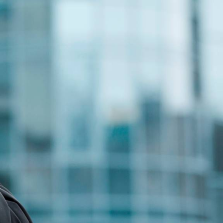
As mais lidas da
semana
Do produto ao ecossistema:
1
como empresas estão
criando vantagem
competitiva
Fim da Era do "Boa Gente"
2
na Empresa