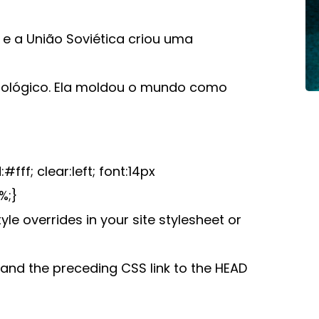
e a União Soviética criou uma
nológico. Ela moldou o mundo como
; clear:left; font:14px
%;}
le overrides in your site stylesheet or
nd the preceding CSS link to the HEAD