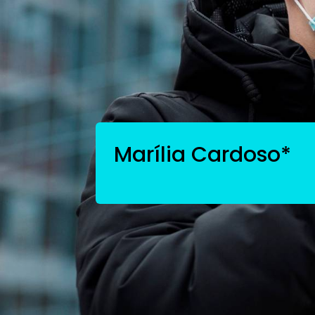
Marília Cardoso*
Coronavírus
Coronavírus: como 
incentivar a inovaç