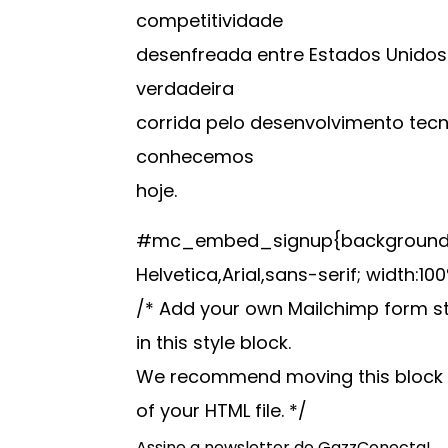
competitividade
desenfreada entre Estados Unidos 
verdadeira
corrida pelo desenvolvimento tec
conhecemos
hoje.
#mc_embed_signup{background:#fff
Helvetica,Arial,sans-serif; width:100
/* Add your own Mailchimp form sty
in this style block.
We recommend moving this block a
of your HTML file. */
Assine a newsletter do GazzConecta!