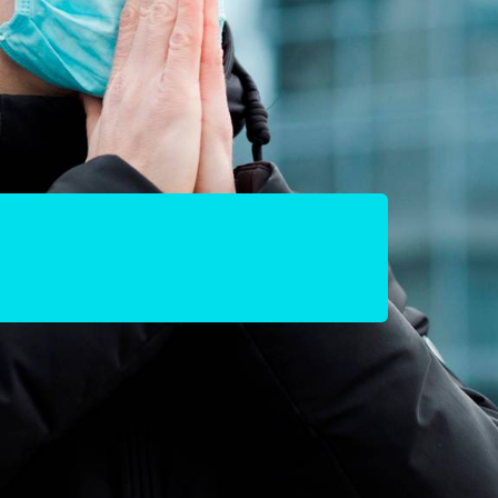
as crises podem
ão?