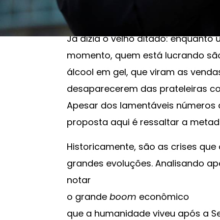
21/03/2020 10:00
Já dizia o velho ditado: enquanto
momento, quem está lucrando são
álcool em gel, que viram as vend
desaparecerem das prateleiras 
Apesar dos lamentáveis números d
proposta aqui é ressaltar a metad
Historicamente, são as crises que
grandes evoluções. Analisando ape
notar
o grande
boom
econômico
que a humanidade viveu após a Se