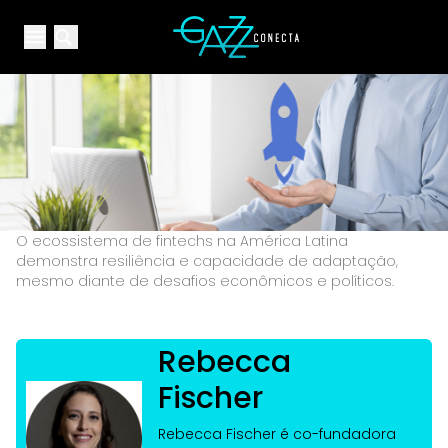
Your Company
Open main menu
Open main menu
O ecossistema de fintechs na América Latina
demonstra resiliência e capacidade de adaptação,
mesmo diante de desafios econômicos e políticos.
Rebecca
Fischer
Rebecca Fischer é co-fundadora