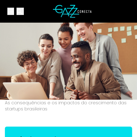
Your Company
Open main menu
Open main menu
As consequências e os impactos do crescimento das
startups brasileiras