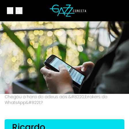
Your Company
Open main menu
Open main menu
Chegou a hora do adeus aos &#8220;brokers do
WhatsApp&#8221;?
Ricardo