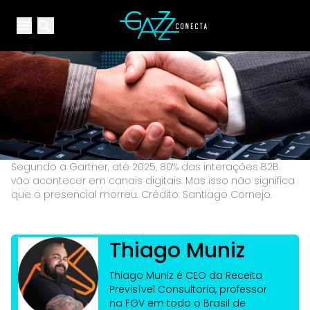
Your Company
Open main menu
Open main menu
Segundo a Gartner, até 2025, 80% das interações B2B
vão acontecer em canais digitais. Mas isso não significa
que o presencial morreu. Crédito: Santiago Cornejo.
Thiago Muniz
Thiago Muniz é CEO da Receita
Previsível Consultoria, professor
na FGV em todo o Brasil de