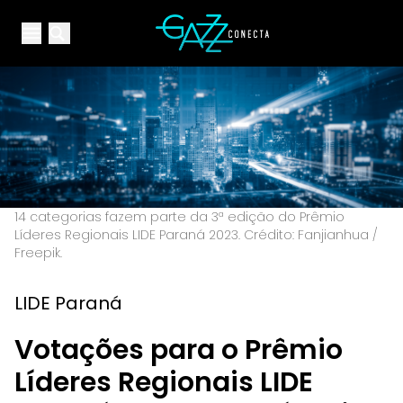
Your Company
Open main menu
Open main menu
14 categorias fazem parte da 3ª edição do Prêmio
Líderes Regionais LIDE Paraná 2023. Crédito: Fanjianhua /
Freepik.
LIDE Paraná
Votações para o Prêmio
Líderes Regionais LIDE