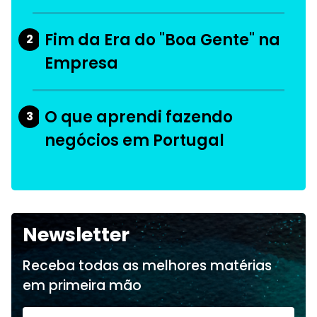
Fim da Era do "Boa Gente" na
2
Empresa
O que aprendi fazendo
3
negócios em Portugal
Newsletter
Receba todas as melhores matérias
em primeira mão