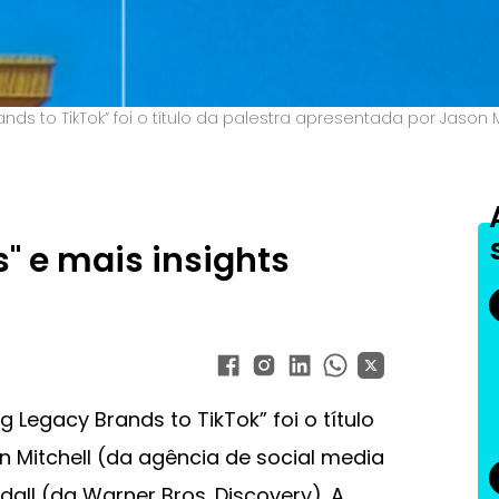
ands to TikTok” foi o título da palestra apresentada por Jason 
" e mais insights
g Legacy Brands to TikTok” foi o título
 Mitchell (da agência de social media
ll (da Warner Bros. Discovery). A