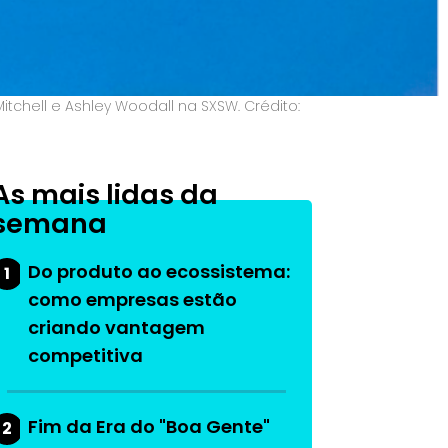
Mitchell e Ashley Woodall na SXSW. Crédito:
As mais lidas da
semana
Do produto ao ecossistema:
1
como empresas estão
criando vantagem
competitiva
Fim da Era do "Boa Gente"
2