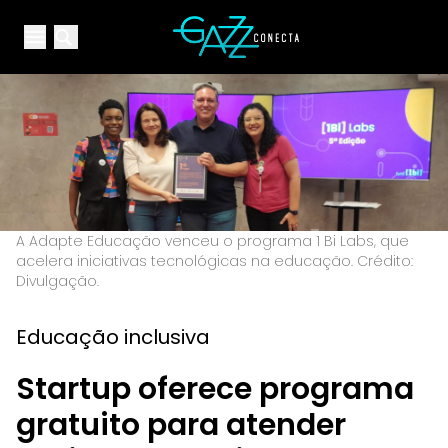
Your Company
Open main menu
Open main menu
A Adapte Educação venceu o programa 1 Bi Labs, que
acelera iniciativas tecnológicas na educação. Crédito:
Divulgação.
Educação inclusiva
Startup oferece programa
gratuito para atender