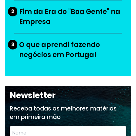
Fim da Era do "Boa Gente" na
2
Empresa
O que aprendi fazendo
3
negócios em Portugal
Newsletter
Receba todas as melhores matérias
em primeira mão