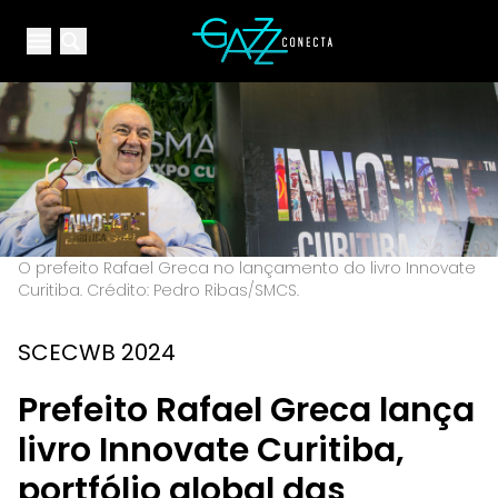
Your Company
Open main menu
Open main menu
O prefeito Rafael Greca no lançamento do livro Innovate
Curitiba. Crédito: Pedro Ribas/SMCS.
SCECWB 2024
Prefeito Rafael Greca lança
livro Innovate Curitiba,
portfólio global das