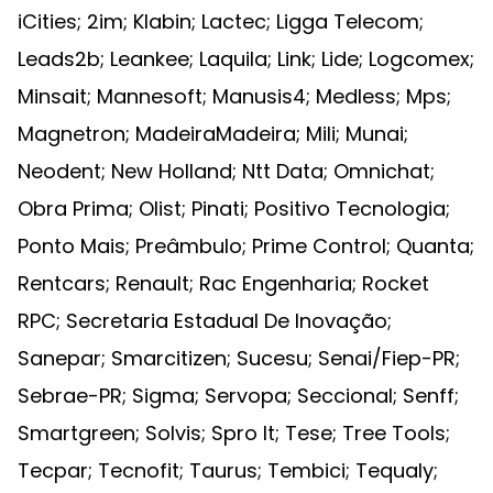
iCities; 2im; Klabin; Lactec; Ligga Telecom;
Leads2b; Leankee; Laquila; Link; Lide; Logcomex;
Minsait; Mannesoft; Manusis4; Medless; Mps;
Magnetron; MadeiraMadeira; Mili; Munai;
Neodent; New Holland; Ntt Data; Omnichat;
Obra Prima; Olist; Pinati; Positivo Tecnologia;
Ponto Mais; Preâmbulo; Prime Control; Quanta;
Rentcars; Renault; Rac Engenharia; Rocket
RPC; Secretaria Estadual De Inovação;
Sanepar; Smarcitizen; Sucesu; Senai/Fiep-PR;
Sebrae-PR; Sigma; Servopa; Seccional; Senff;
Smartgreen; Solvis; Spro It; Tese; Tree Tools;
Tecpar; Tecnofit; Taurus; Tembici; Tequaly;