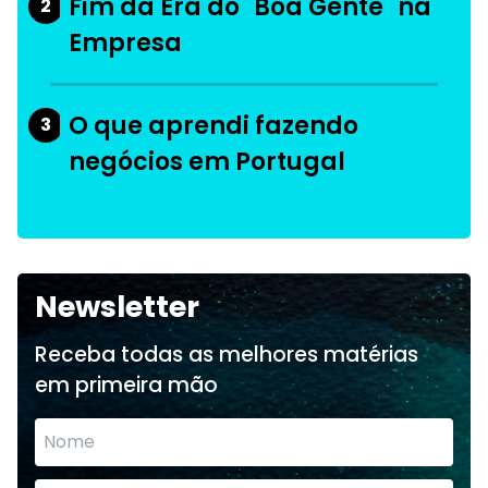
Fim da Era do "Boa Gente" na
2
Empresa
O que aprendi fazendo
3
negócios em Portugal
Newsletter
Receba todas as melhores matérias
em primeira mão