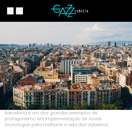
Your Company
Open main menu
Open main menu
Barcelona é um dos grandes exemplos de
protagonismo em implementação de novas
tecnologias para melhorar a vida dos cidadãos.