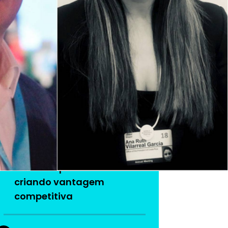
ção confirmados para a 3ª edição brasileira
As mais lidas da
semana
Do produto ao ecossistema:
1
como empresas estão
criando vantagem
competitiva