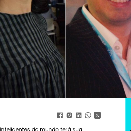
 e Anna Ruth Villareal são alguns dos especialistas em inova
ais 9 palestrantes são
t City Expo 2020
inteligentes do mundo terá sua