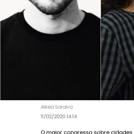
Tom Benson, Brenda Escobar, Gustavo Palacios
do Smart City Expo.
Smart City Expo 2020
Arquiteto do MIT e m
confirmados no Smar
Aléxia Saraiva
11/02/2020 14:14
O maior congresso sobre cidades 