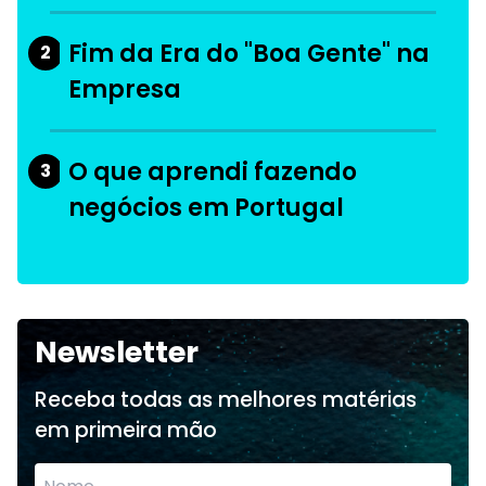
Fim da Era do "Boa Gente" na
2
Empresa
O que aprendi fazendo
3
negócios em Portugal
Newsletter
Receba todas as melhores matérias
em primeira mão