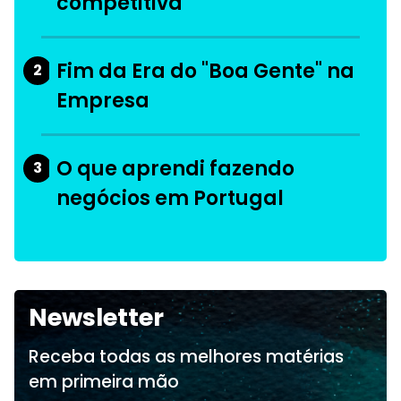
competitiva
Fim da Era do "Boa Gente" na
2
Empresa
O que aprendi fazendo
3
negócios em Portugal
Newsletter
Receba todas as melhores matérias
em primeira mão