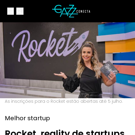
Your Company
Open main menu
Open main menu
As inscrições para o Rocket estão abertas até 5 julho.
Melhor startup
Rocket, reality de startups