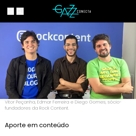
Your Company
Open main menu
Open main menu
Vitor Peçanha, Edmar Ferreira e Diego Gomes, sócio-
fundadores da Rock Content.
Aporte em conteúdo