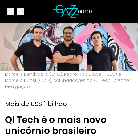
Your Company
Open main menu
Open main menu
Marcelo Bentivoglio (CFO), Pedro Mac Dowell (CEO) e
Marcelo Buosi (COO), cofundadores da QI Tech. Crédito:
Divulgação.
Mais de US$ 1 bilhão
QI Tech é o mais novo
unicórnio brasileiro