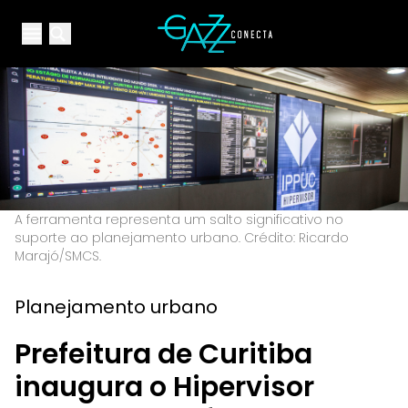
Your Company
Open main menu
Open main menu
A ferramenta representa um salto significativo no
suporte ao planejamento urbano. Crédito: Ricardo
Marajó/SMCS.
Planejamento urbano
Prefeitura de Curitiba
inaugura o Hipervisor