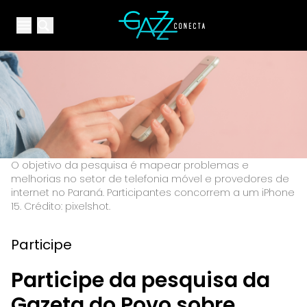
Your Company
Open main menu
Open main menu
O objetivo da pesquisa é mapear problemas e
melhorias no setor de telefonia móvel e provedores de
internet no Paraná. Participantes concorrem a um iPhone
15. Crédito: pixelshot.
Participe
Participe da pesquisa da
Gazeta do Povo sobre