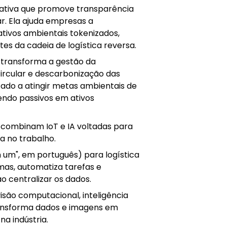
rativa que promove transparência
ar. Ela ajuda empresas a
ativos ambientais tokenizados,
tes da cadeia de logística reversa.
 transforma a gestão da
circular e descarbonização das
cado a atingir metas ambientais de
tendo passivos em ativos
e combinam IoT e IA voltadas para
a no trabalho.
 um", em português) para logística
emas, automatiza tarefas e
o centralizar os dados.
visão computacional, inteligência
ansforma dados e imagens em
a indústria.