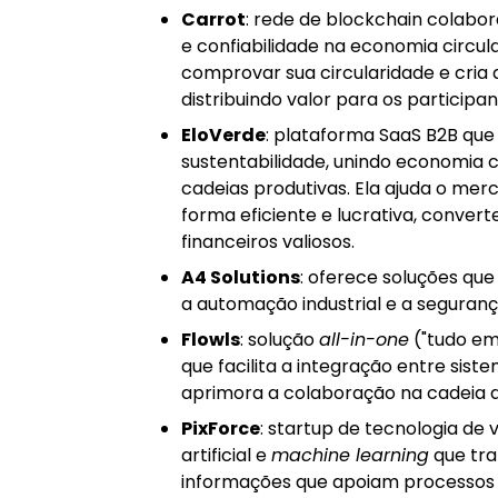
Carrot
: rede de blockchain colabo
e confiabilidade na economia circul
comprovar sua circularidade e cria 
distribuindo valor para os participan
EloVerde
: plataforma SaaS B2B que
sustentabilidade, unindo economia 
cadeias produtivas. Ela ajuda o mer
forma eficiente e lucrativa, conver
financeiros valiosos.
A4 Solutions
: oferece soluções qu
a automação industrial e a seguranç
Flowls
: solução
all-in-one
("tudo em
que facilita a integração entre sist
aprimora a colaboração na cadeia a
PixForce
: startup de tecnologia de 
artificial e
machine learning
que tr
informações que apoiam processos n