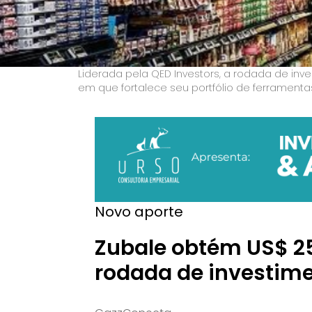
Liderada pela QED Investors, a rodada de in
em que fortalece seu portfólio de ferramentas
Novo aporte
Zubale obtém US$ 2
rodada de investim