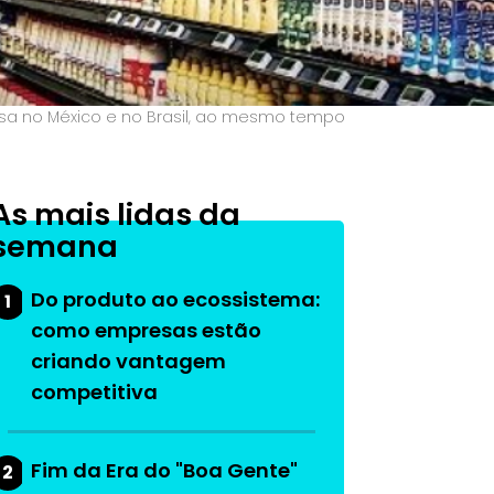
esa no México e no Brasil, ao mesmo tempo
As mais lidas da
semana
Do produto ao ecossistema:
1
como empresas estão
criando vantagem
competitiva
Fim da Era do "Boa Gente"
2