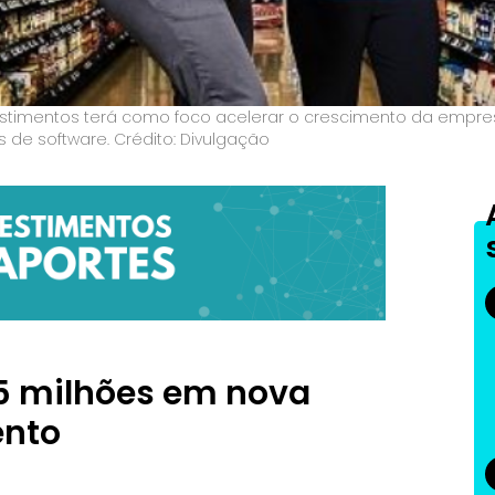
vestimentos terá como foco acelerar o crescimento da empr
 de software. Crédito: Divulgação
5 milhões em nova
ento