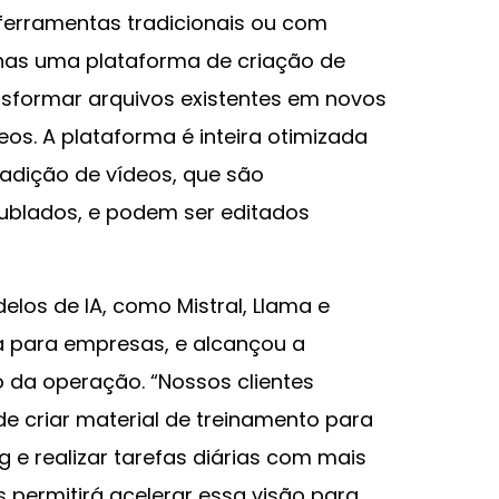
s ferramentas tradicionais ou com
nas uma plataforma de criação de
sformar arquivos existentes em novos
os. A plataforma é inteira otimizada
a adição de vídeos, que são
blados, e podem ser editados
delos de IA, como Mistral, Llama e
a para empresas, e alcançou a
o da operação. “Nossos clientes
e criar material de treinamento para
g e realizar tarefas diárias com mais
s permitirá acelerar essa visão para