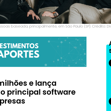
oas baseada, principalmente, em São Paulo (SP). Crédito: Di
 milhões e lança
o principal software
mpresas