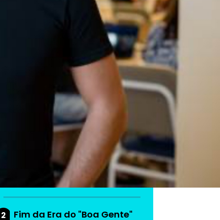
As mais lidas da
semana
Do produto ao ecossistema:
1
como empresas estão
criando vantagem
competitiva
Fim da Era do "Boa Gente"
2