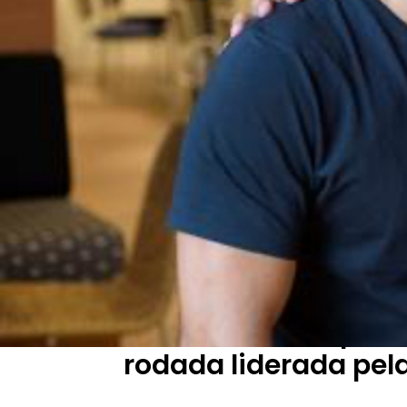
Leonardo Rangel e Daniel Pires, CEOs da Corte
Inteligência para Marketing e
Cortex recebe aport
rodada liderada pela