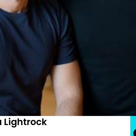
x
 Vendas
e de R$ 260 milhões em
 Lightrock