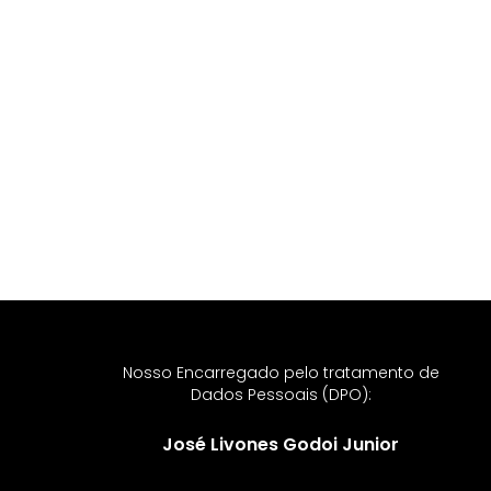
Nosso Encarregado pelo tratamento de
Dados Pessoais (DPO):
José Livones Godoi Junior