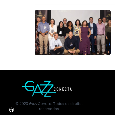
© 2023 GazzConeta. Todos os direitos
🍪
reservados.