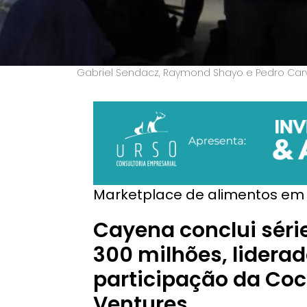
Gabriel Sendacz, Raymond Shayo e Pedro Carv
Marketplace de alimentos em
Cayena conclui séri
300 milhões, liderad
participação da Co
Ventures