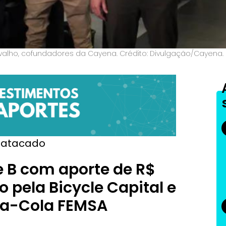
alho, cofundadores da Cayena. Crédito: Divulgação/Cayena.
 atacado
e B com aporte de R$
o pela Bicycle Capital e
ca-Cola FEMSA