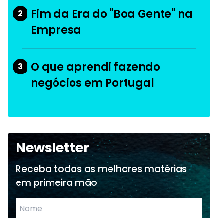
Fim da Era do "Boa Gente" na
2
Empresa
O que aprendi fazendo
3
negócios em Portugal
Newsletter
Receba todas as melhores matérias
em primeira mão