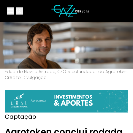
Your Company
Open main menu
Open main menu
Eduardo Novillo Astrada, CEO e cofundador da Agrotoken.
Crédito: Divulgação.
Captação
Agrotoken conclui rodada