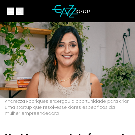
Your Company
Open main menu
Open main menu
Andrezza Rodrigues enxergou a oportunidade para criar
uma startup que resolvesse dores específicas da
mulher empreendedora