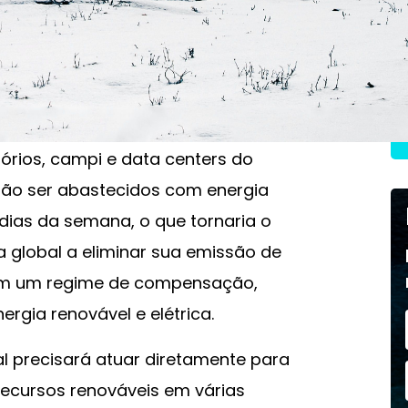
nergia renovável. O compromisso é
liminar as emissões de carbono por
s interessados em adotar a mesma
órios, campi e data centers do
erão ser abastecidos com energia
 dias da semana, o que tornaria o
 global a eliminar sua emissão de
 em um regime de compensação,
rgia renovável e elétrica.
l precisará atuar diretamente para
recursos renováveis em várias