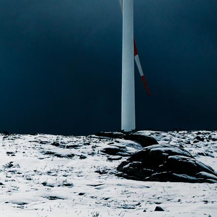
As mais lidas da
semana
Do produto ao ecossistema:
1
como empresas estão
criando vantagem
competitiva
Fim da Era do "Boa Gente"
2
na Empresa