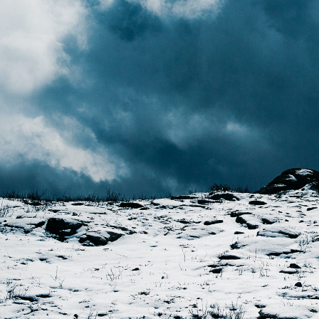
Futuro livre de carbono
Google anuncia plan
apenas energia limp
GazzConecta
14/09/2020 21:51
O Google anunciou, nesta segunda
para que todas as suas instalaçõ