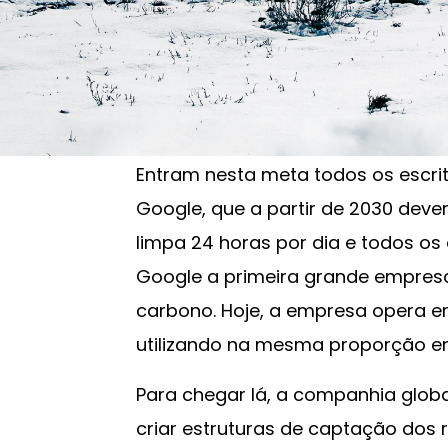
alimentadas exclusivamente por e
parte de um plano de ação para e
parte da empresa e dos parceiro
estratégia.
Entram nesta meta todos os escrit
Google, que a partir de 2030 dev
limpa 24 horas por dia e todos os
Google a primeira grande empresa
carbono. Hoje, a empresa opera
utilizando na mesma proporção ene
Para chegar lá, a companhia globa
criar estruturas de captação dos 