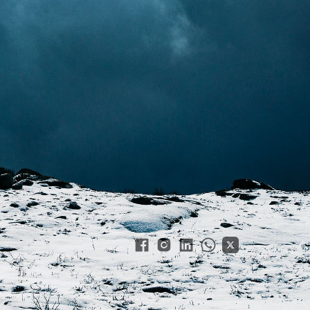
o global de usar
a até 2030
-feira (14), um plano de dez anos
es ao redor do mundo passem a ser