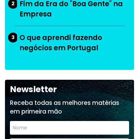
Fim da Era do "Boa Gente" na
2
Empresa
O que aprendi fazendo
3
negócios em Portugal
Newsletter
Receba todas as melhores matérias
em primeira mão