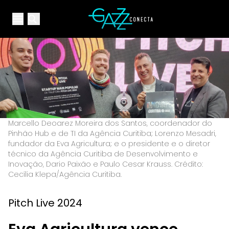
Your Company
Open main menu
Open main menu
Marcello Deoarez Moreira dos Santos, coordenador do
Pinhão Hub e de TI da Agência Curitiba; Lorenzo Mesadri,
fundador da Eva Agricultura; e o presidente e o diretor
técnico da Agência Curitiba de Desenvolvimento e
Inovação, Dario Paixão e Paulo Cesar Krauss. Crédito:
Cecília Klepa/Agência Curitiba.
Pitch Live 2024