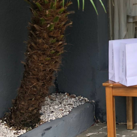
A empresária administradora da Bloom Me, 
Estratégia de vendas
Dona de grife vira 
dobra faturamento 
Patrícia Basilio, especial para Gazeta 
13/02/2020 21:02
Nas redes sociais da grife
Bloom 