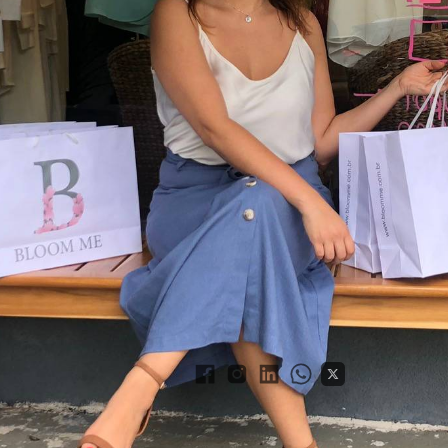
Raquel Damasceno
modelo de sua marca e
com redes sociais
do Povo
Me
, não há apenas modelos magras e