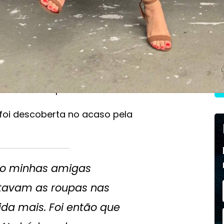
da marca. Clientes, parceiros e a
sceno, são fotografadas também para
ento no corpo da mulher brasileira —
. Com a estratégia, a boutique
rtual e hoje tem um ponto físico em
rar de 2018 para 2019.
, foi descoberta no acaso pela
do minhas amigas
stavam as roupas nas
ida mais. Foi então que