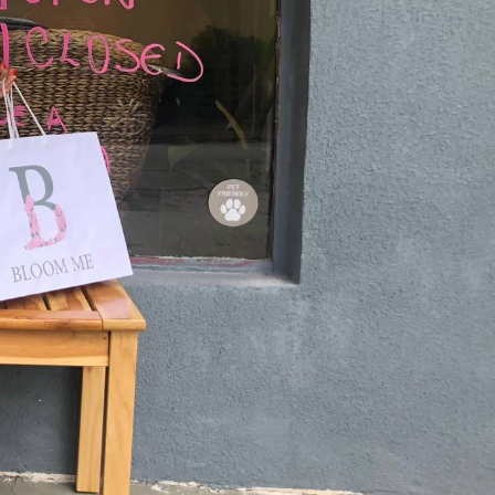
As mais lidas da
semana
Do produto ao ecossistema:
1
como empresas estão
criando vantagem
competitiva
Fim da Era do "Boa Gente"
2