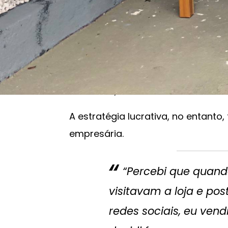
produzidas vestidas com as peças 
própria empresária, Raquel Dama
destacar como as roupas têm caim
curvilínea e com diversas medidas
feminina, que nasceu como loja vi
São Paulo, viu seu faturamento dob
A estratégia lucrativa, no entanto
empresária.
“Percebi que quan
visitavam a loja e po
redes sociais, eu vend