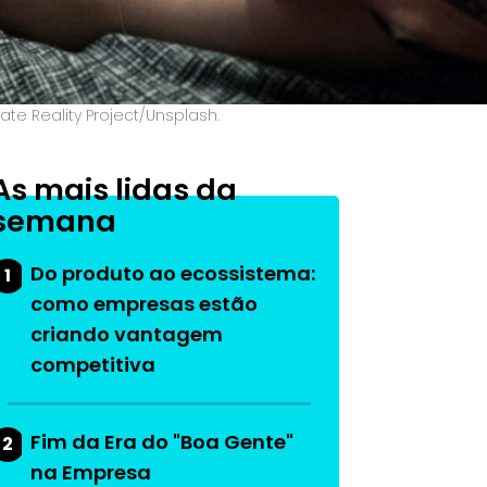
te Reality Project/Unsplash.
As mais lidas da
semana
Do produto ao ecossistema:
1
como empresas estão
criando vantagem
competitiva
Fim da Era do "Boa Gente"
2
na Empresa