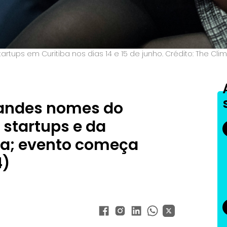
ups em Curitiba nos dias 14 e 15 de junho. Crédito: The Clima
randes nomes do
startups e da
ba; evento começa
4)