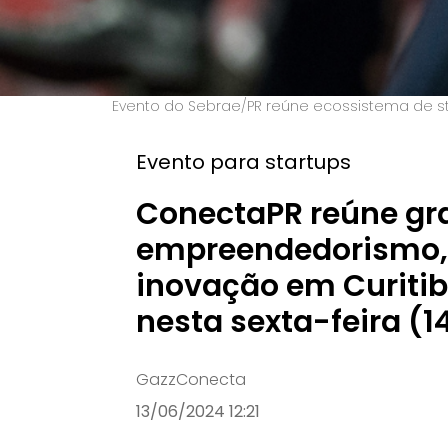
Evento do Sebrae/PR reúne ecossistema de start
Evento para startups
ConectaPR reúne g
empreendedorismo, 
inovação em Curiti
nesta sexta-feira (1
GazzConecta
13/06/2024 12:21