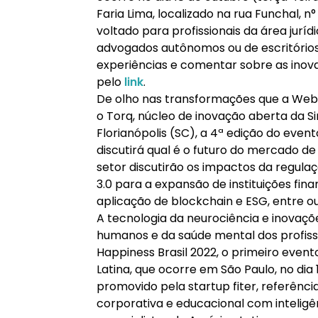
Faria Lima, localizado na rua Funchal, n°
voltado para profissionais da área jurí
advogados autônomos ou de escritórios
experiências e comentar sobre as inova
pelo
link
.
De olho nas transformações que a Web 
o Torq, núcleo de inovação aberta da Si
Florianópolis (SC), a 4ª edição do event
discutirá qual é o futuro do mercado de 
setor discutirão os impactos da regulaç
3.0 para a expansão de instituições fi
aplicação de blockchain e ESG, entre ou
A tecnologia da neurociência e inovaçõ
humanos e da saúde mental dos profiss
Happiness Brasil 2022, o primeiro even
Latina, que ocorre em São Paulo, no dia
promovido pela startup fiter, referênci
corporativa e educacional com inteligênci