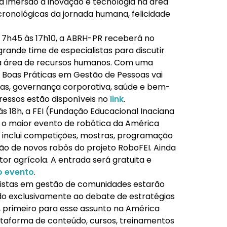
a imersão à inovação e tecnologia na área
onológicas da jornada humana, felicidade
as 7h45 às 17h10, a ABRH-PR receberá no
rande time de especialistas para discutir
da área de recursos humanos. Com uma
Boas Práticas em Gestão de Pessoas vai
as, governança corporativa, saúde e bem-
gressos estão disponíveis no
link
.
 às 18h, a FEI (Fundação Educacional Inaciana
a o maior evento de robótica da América
o inclui competições, mostras, programação
ção de novos robôs do projeto RoboFEI. Ainda
or agrícola. A entrada será gratuita e
o evento
.
listas em gestão de comunidades estarão
o exclusivamente ao debate de estratégias
primeiro para esse assunto na América
ataforma de conteúdo, cursos, treinamentos