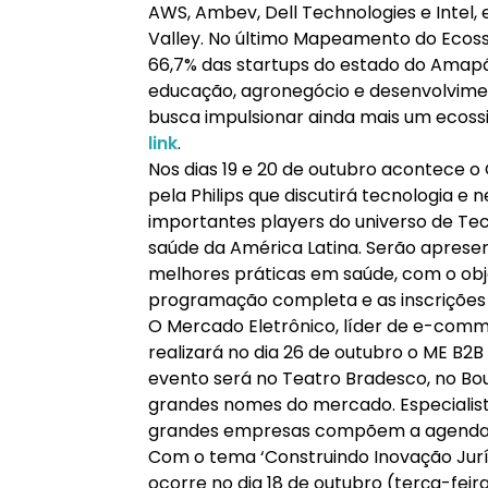
AWS, Ambev, Dell Technologies e Intel,
Valley. No último Mapeamento do Ecoss
66,7% das startups do estado do Amap
educação, agronegócio e desenvolviment
busca impulsionar ainda mais um ecossi
link
.
Nos dias 19 e 20 de outubro acontece 
pela Philips que discutirá tecnologia 
importantes players do universo de Te
saúde da América Latina. Serão aprese
melhores práticas em saúde, com o obje
programação completa e as inscriçõe
O Mercado Eletrônico, líder de e-comm
realizará no dia 26 de outubro o ME B2B
evento será no Teatro Bradesco, no Bo
grandes nomes do mercado. Especialis
grandes empresas compõem a agenda.
Com o tema ‘Construindo Inovação Juríd
ocorre no dia 18 de outubro (terça-feir