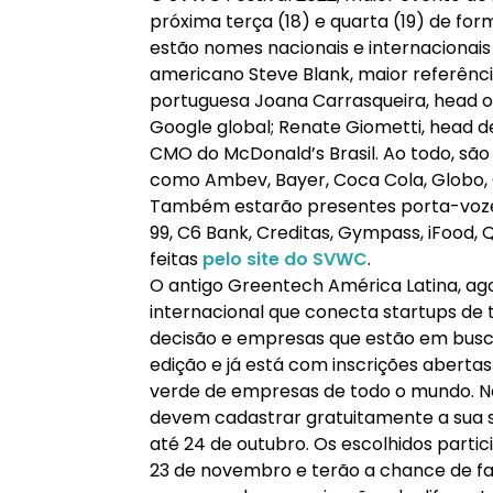
próxima terça (18) e quarta (19) de form
estão nomes nacionais e internacionai
americano Steve Blank, maior referên
portuguesa Joana Carrasqueira, head o
Google global; Renate Giometti, head de
CMO do McDonald’s Brasil. Ao todo, são
como Ambev, Bayer, Coca Cola, Globo, Go
Também estarão presentes porta-vozes 
99, C6 Bank, Creditas, Gympass, iFood,
feitas
pelo site do SVWC
.
O antigo Greentech América Latina, ag
internacional que conecta startups de
decisão e empresas que estão em busca
edição e já está com inscrições abertas
verde de empresas de todo o mundo. Ne
devem cadastrar gratuitamente a sua 
até 24 de outubro. Os escolhidos parti
23 de novembro e terão a chance de fa