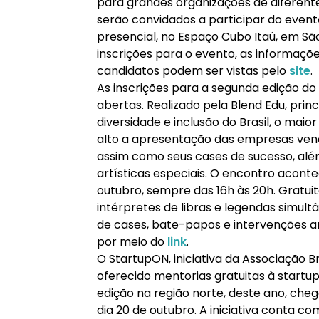
para grandes organizações de diferentes
serão convidados a participar do event
presencial, no Espaço Cubo Itaú, em São 
inscrições para o evento, as informaçõe
candidatos podem ser vistas pelo
site
.
As inscrições para a segunda edição do
abertas. Realizado pela Blend Edu, pri
diversidade e inclusão do Brasil, o mai
alto a apresentação das empresas ven
assim como seus cases de sucesso, al
artísticas especiais. O encontro acontec
outubro, sempre das 16h às 20h. Gratui
intérpretes de libras e legendas simul
de cases, bate-papos e intervenções art
por meio do
link
.
O StartupON, iniciativa da Associação B
oferecido mentorias gratuitas à startup
edição na região norte, deste ano, che
dia 20 de outubro. A iniciativa conta c