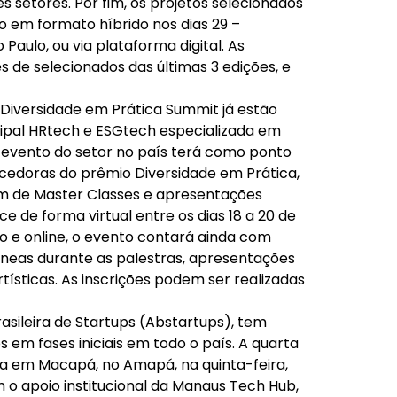
 setores. Por fim, os projetos selecionados
o em formato híbrido nos dias 29 –
Paulo, ou via plataforma digital. As
s de selecionados das últimas 3 edições, e
 Diversidade em Prática Summit já estão
ncipal HRtech e ESGtech especializada em
or evento do setor no país terá como ponto
cedoras do prêmio Diversidade em Prática,
ém de Master Classes e apresentações
e de forma virtual entre os dias 18 a 20 de
to e online, o evento contará ainda com
tâneas durante as palestras, apresentações
ísticas. As inscrições podem ser realizadas
rasileira de Startups (Abstartups), tem
s em fases iniciais em todo o país. A quarta
ga em Macapá, no Amapá, na quinta-feira,
om o apoio institucional da Manaus Tech Hub,