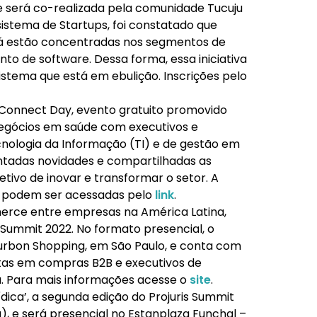
 e será co-realizada pela comunidade Tucuju
istema de Startups, foi constatado que
á estão concentradas nos segmentos de
o de software. Dessa forma, essa iniciativa
stema que está em ebulição. Inscrições pelo
o Connect Day, evento gratuito promovido
e negócios em saúde com executivos e
cnologia da Informação (TI) e de gestão em
ntadas novidades e compartilhadas as
tivo de inovar e transformar o setor. A
s podem ser acessadas pelo
link
.
erce entre empresas na América Latina,
 Summit 2022. No formato presencial, o
urbon Shopping, em São Paulo, e conta com
tas em compras B2B e executivos de
 Para mais informações acesse o
site
.
ica’, a segunda edição do Projuris Summit
a), e será presencial no Estanplaza Funchal –