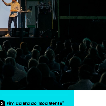
As mais lidas da
semana
Do produto ao ecossistema:
1
como empresas estão
criando vantagem
competitiva
Fim da Era do "Boa Gente"
2