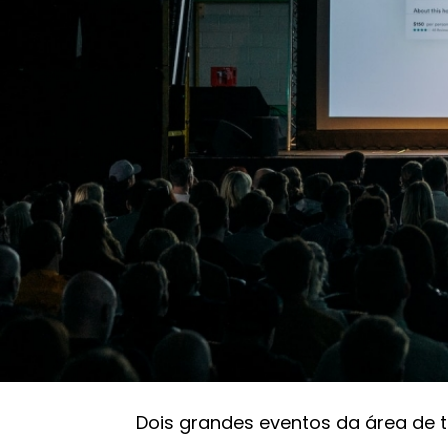
Agenda: Futurecom e SVWC Festival agitam Sã
Eventos e vagas no ecossiste
Agenda: Futurecom 
agitam São Paulo
GazzConecta
17/10/2022 12:00
Dois grandes eventos da área de t