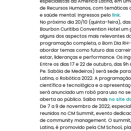
especialistas da América Latina, em um
de Recursos Humanos, com temáticas cr
e saúde mental. Ingressos pelo
link
.
No próximo dia 20/10 (quinta-feira), d
Bourbon Curitiba Convention Hotel um g
alguns dos aspectos mais relevantes 
programação completa, o Bom Dia RH- 
abordar temas como futuro das carreir
estar, lideranças e performance. Os in
Entre os dias 17 e 22 de outubro, das 9h
Pe. Sabóia de Medeiros) será sede par
Latina, o Robótica 2022. A programaçã
científica e tecnológica e a apresenta
será anunciado um robô para uso no set
aberta ao público. Saiba mais
no site d
De 7 a 9 de novembro de 2022, especia
reunidos no CM Summit, evento dedicad
de community management. O summit, 
Latina, é promovido pela CM School, pl