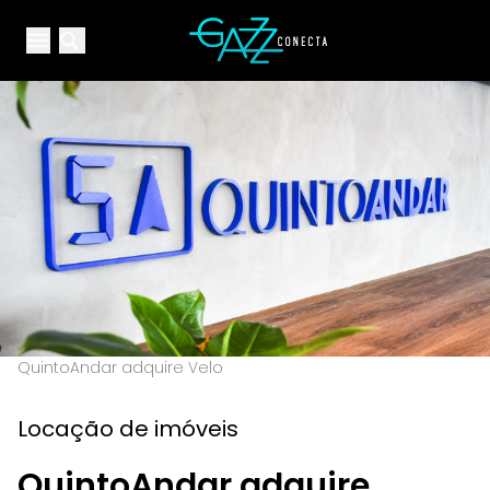
Your Company
Open main menu
Open main menu
QuintoAndar adquire Velo
Locação de imóveis
QuintoAndar adquire